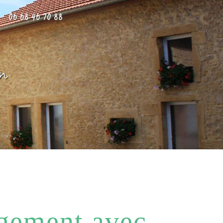
06 68 46 70 88
un
gement avec