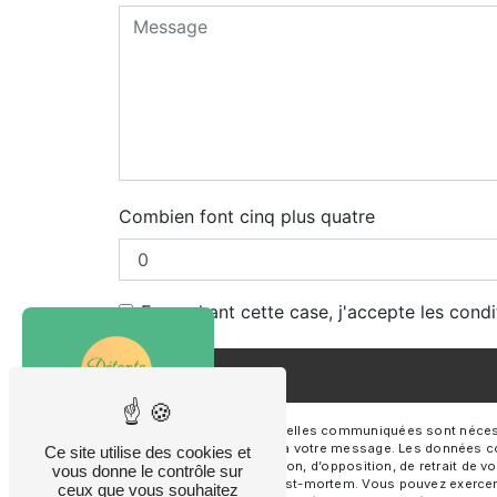
Combien font cinq plus quatre
En cochant cette case, j'accepte les condi
** Les données personnelles communiquées sont nécessair
le seul but de répondre à votre message. Les données co
Ce site utilise des cookies et
de portabilité, de limitation, d’opposition, de retrait d
vous donne le contrôle sur
sort de vos données post-mortem. Vous pouvez exercer ces
ceux que vous souhaitez