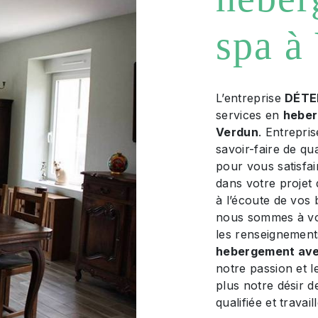
spa à
L’entreprise
DÉTE
services en
heber
Verdun
. Entrepri
savoir-faire de qu
pour vous satisfa
dans votre projet
à l’écoute de vos 
nous sommes à vot
les renseignement
hebergement ave
notre passion et 
plus notre désir d
qualifiée et travai