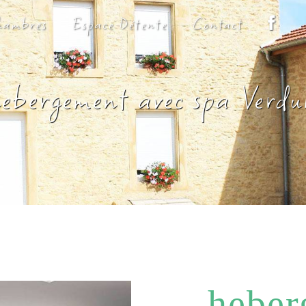
hambres
Espace Détente
Contact
ebergement avec spa Verd
heber