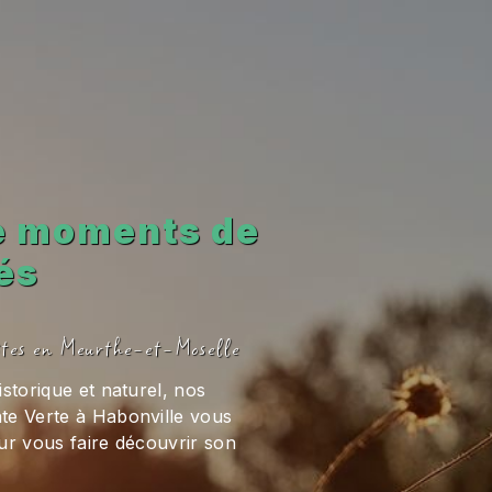
de moments de
tés
ôtes en Meurthe-et-Moselle
storique et naturel, nos
te Verte à Habonville vous
ur vous faire découvrir son