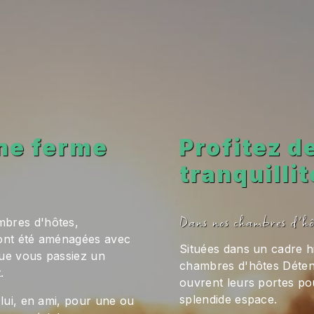
ne ferme
Profitez 
tranquilli
Dans nos chambres d'h
mbres d'hôtes,
 ont été aménagées avec
Situées dans un cadre hi
que vous passiez un
chambres d'hôtes Déten
.
ouvrent leurs portes po
splendide espace.
 lui, en ami, pour une ou